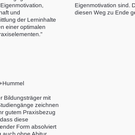
Eigenmotivation,
Eigenmotivation sind. D
haft und
diesen Weg zu Ende ge
tlung der Lerninhalte
n einer optimalen
raxiselementen."
n+Hummel
r Bildungsträger mit
 Studiengänge zeichnen
ehr gutem Praxisbezug
 dass diese
ender Form absolviert
 auch ohne Abitur