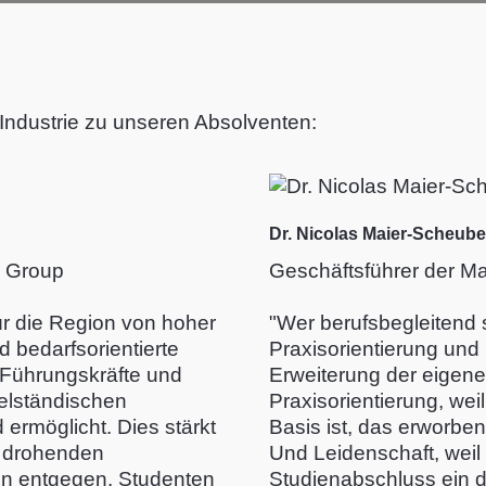
Industrie zu unseren Absolventen:
Dr. Nicolas Maier-Scheub
W Group
Geschäftsführer der M
ür die Region von hoher
"Wer berufsbegleitend 
d bedarfsorientierte
Praxisorientierung und 
 Führungskräfte und
Erweiterung der eigene
elständischen
Praxisorientierung, wei
ermöglicht. Dies stärkt
Basis ist, das erworb
r drohenden
Und Leidenschaft, wei
n entgegen. Studenten
Studienabschluss ein de