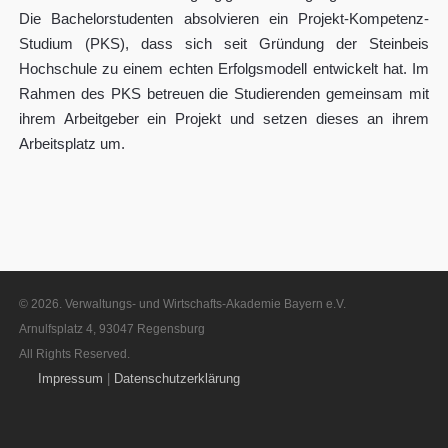
Die Bachelorstudenten absolvieren ein Projekt-Kompetenz-
Studium (PKS), dass sich seit Gründung der Steinbeis
Hochschule zu einem echten Erfolgsmodell entwickelt hat. Im
Rahmen des PKS betreuen die Studierenden gemeinsam mit
ihrem Arbeitgeber ein Projekt und setzen dieses an ihrem
Arbeitsplatz um.
© 2026. Verwaltungs- und Wirtschafts-Akademie Bayern e.V.
Arnulfsplatz 4, 93047 Regensburg
All Rights Reserved.
Impressum
|
Datenschutzerklärung
fas