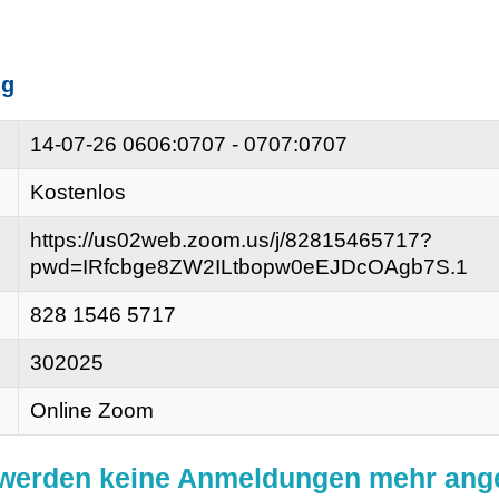
ng
14-07-26
0606:0707 - 0707:0707
Kostenlos
https://us02web.zoom.us/j/82815465717?
pwd=IRfcbge8ZW2ILtbopw0eEJDcOAgb7S.1
828 1546 5717
302025
Online Zoom
g werden keine Anmeldungen mehr an