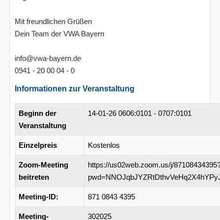
Mit freundlichen Grüßen
Dein Team der VWA Bayern
info@vwa-bayern.de
0941 - 20 00 04 - 0
Informationen zur Veranstaltung
Beginn der
14-01-26
0606:0101 - 0707:0101
Veranstaltung
Einzelpreis
Kostenlos
Zoom-Meeting
https://us02web.zoom.us/j/87108434395
beitreten
pwd=NNOJqbJYZRtDthvVeHq2X4hYPy
Meeting-ID:
871 0843 4395
Meeting-
302025