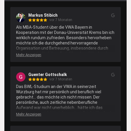
Markus Stibich
vor 7 Monaten
Als MBA-Student über die VWA Bayern in 
Kooperation mit der Donau-Universität Krems bin ich 
wirklich rundum zufrieden. Besonders hervorheben 
möchte ich die durchgehend hervorragende 
Organisation und Betreuung, insbesondere durch 
Hauptgeschäftsführer Dipl.-Kfm. Josef Vogl und 
Mehr Anzeigen
sein Team: immer ansprechbar, verbindlich, 
lösungsorientiert und mit einem echten Verständnis 
dafür, was berufsbegleitendes Studieren im Alltag 
Guenter Gottschalk
bedeutet.

vor 7 Monaten
Auf Seiten der Donau-Universität Krems erlebe ich 
Das BWL-Studium an der VWA in seinerzeit 
insbesondere Studiengangsbetreuerin Mag. Karin 
Würzburg hat mir persönlich und beruflich viel 
Galli, Studiengangsleiterin Julia Juster, Dipl.-Ing. (FH), 
gebracht… das möchte ich nicht missen. Der 
MLS MBA, sowie die Organisationsassistinnen 
persönliche, auch zeitliche nebenberufliche 
Daniela Klein und Nina Staffenberger als äußerst 
Aufwand war nicht unerheblich… hätte ich das 
kompetente, zuverlässige und sehr schnelle 
vorher gewusst, hätte ich es mir vielleicht überlegt… 
Mehr Anzeigen
Ansprechpartnerinnen – präzise und klar in der 
aber so habe ich es durchgezogen und 
Kommunikation und dabei immer freundlich und 
durchgestanden…!

unterstützend. Diese Kombination aus sauberer 
War gut…!!!