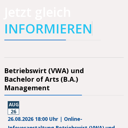
Jetzt gleich
I
N
F
O
R
M
I
E
R
E
N
Betriebswirt (VWA) und
Bachelor of Arts (B.A.)
Management
AUG.
26
26.08.2026 18:00 Uhr | Online-
Infoveranstaltung Betriebswirt (VWA) und