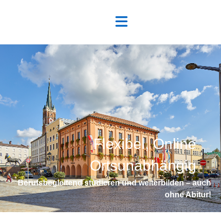
Flexibel, Online
Ortsunabhängig
Berufsbegleitend studieren und weiterbilden – auch
ohne Abitur!