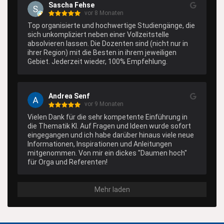
Struktur, reibungslosen Abläufen und persönlicher 
Sascha Fehse
Begleitung macht das duale Studium für mich seit 
vor 8 Monaten
Beginn sehr angenehm, gut kombinierbar und 
Top organisierte und hochwertige Studiengänge, die 
planbar.

sich unkompliziert neben einer Vollzeitstelle 
absolvieren lassen. Die Dozenten sind (nicht nur in 
Ein echtes Highlight waren außerdem die 
ihrer Region) mit die Besten in ihrem jeweiligen 
exzellenten Dozentinnen und Dozenten vor Ort in 
Gebiet. Jederzeit wieder, 100% Empfehlung.
Regensburg in den Modulen meines Kerncurriculums 
– fachlich top, didaktisch stark und gleichzeitig sehr 
praxisnah. Besonders positiv hervorheben möchte 
ich Prof. Dr. Bernd Scheed, Prof. Dr. Robert 
Andrea Senf
Obermaier, Prof. Dr. Klaus Röder und Prof. Georg 
vor 9 Monaten
Barfuß (und viele weitere). Ich habe aus allen 
Vielen Dank für die sehr kompetente Einführung in 
Modulen konkrete Impulse und Werkzeuge 
die Thematik KI. Auf Fragen und Ideen wurde sofort 
mitgenommen, die ich direkt in meinem beruflichen 
eingegangen und ich habe darüber hinaus viele neue 
Alltag anwenden konnte.

Informationen, Inspirationen und Anleitungen 
mitgenommen. Von mir ein dickes "Daumen hoch" 
In Summe erlebe ich ein seit Jahren hochwertiges, 
für Orga und Referenten!
professionell organisiertes und akademisch 
anspruchsvolles MBA-Programm, das sich 
gleichzeitig sehr gut mit Beruf und Privatleben 
Mehr laden
vereinbaren lässt. Klare 5 Sterne und eine 
uneingeschränkte Empfehlung. Ich freue mich, wenn 
wir uns einmal wieder hören oder sehen – und sende 
die besten Wünsche für 2026.